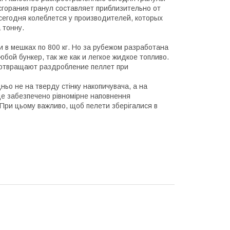
сгорания гранул составляет приблизительно от
 сегодня колеблется у производителей, которых
 тонну.
и в мешках по 800 кг. Но за рубежом разработана
юбой бункер, так же как и легкое жидкое топливо.
дотвращают раздробление пеллет при
о не на тверду стінку накопичувача, а на
уде забезпечено рівномірне наповнення
. При цьому важливо, щоб пелети зберігалися в