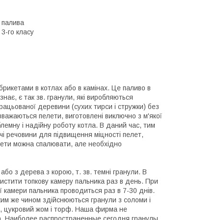
 палива
3-го класу
рикетами в котлах або в камінах. Це паливо в
знає, є так зв. гранули, які виробляються
рацьованої деревини (сухих тирси і стружки) без
вважаються пелети, виготовлені виключно з м'якої
лемну і надійну роботу котла. В даний час, тим
учі речовини для підвищення міцності пелет,
лети можна спалювати, але необхідно
бо з дерева з корою, т. зв. темні гранули. В
истити топкову камеру пальника раз в день. При
ої камери пальника проводиться раз в 7-30 днів.
аким же чином здійснюються гранули з соломи і
ку, цукровий жом і торф. Наша фирма не
а. Наиболее распространенные сегодня гранулы