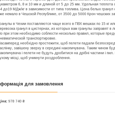
иаметром 6, 8 и 10 мм и длиной от 5 до 25 мм. Удельная теплота 
4 до19 МДж/кг в зависимости от типа топлива. Цена белых гранул
же немало в Чешской Республике, от 3500 до 5000 Крон чешских за
ранулы в Чехии поставляются чаще всего в ПВХ мешках по 15 кг ил
еревозка гранул в цистернах, из которых вам гранулы заправят в л
о при этом необходимо соблюсти несколько правил, которые пре
невматической транспортировке.
асамперед необхідно простежити, щоб пелети падали безпосереднь
аслінку, завішену зверху в середині накопичувача. Таким чином б
акопичувача і пелети не будуть дробитися на дрібні частини і пил
ухому місці, щоб уникнути роздроблення.
нформація для замовлення
іна:
978 740 ₴