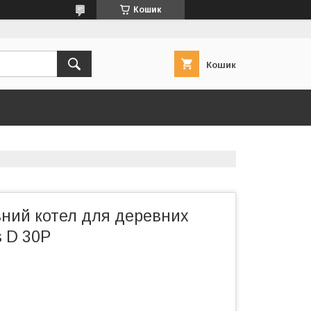
Кошик
Кошик
ний котел для деревних
s D 30P