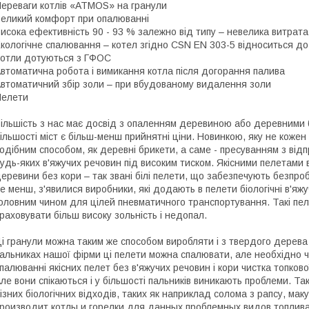
ереваги котлів «ATMOS» на гранули
еликий комфорт при опалюванні
исока ефективність 90 - 93 % залежно від типу – невелика витрата
кологічне спалювання – котел згідно CSN EN 303-5 відноситься до 
отли дотуються з ГФОС
втоматична робота і вимикання котла після догорання палива
втоматичний збір золи – при вбудованому видалення золи
Пелети
ільшість з нас має досвід з опаленням деревиною або деревними б
ільшості міст є більш-менш прийнятні ціни. Новинкою, яку не кожен 
одібним способом, як деревні брикети, а саме - пресуванням з відп
удь-яких в'яжучих речовин під високим тиском. Якісними пелетами 
еревини без кори – так звані білі пелети, що забезпечують безпроб
е менш, з'явилися виробники, які додають в пелети біологічні в'яж
оловним чином для цілей пневматичного транспортування. Такі пе
раховувати більш високу зольність і недопал.
і гранули можна таким же способом виробляти і з твердого дерева а
альниках нашої фірми ці пелети можна спалювати, але необхідно ч
палюванні якісних пелет без в'яжучих речовин і кори чистка топков
ле вони спікаються і у більшості пальників виникають проблеми. Т
ізних біологічних відходів, таких як наприклад солома з рапсу, ма
роизводит котлы и горелки для данных проблемных видов топлив