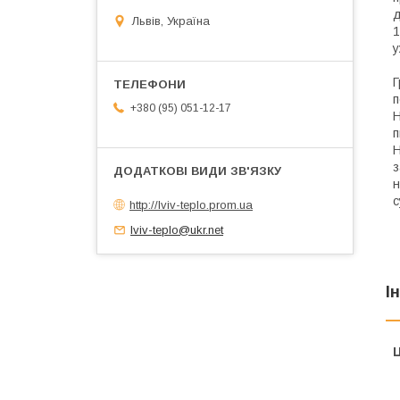
д
Львів, Україна
1
у
Г
п
+380 (95) 051-12-17
Н
п
Н
з
н
с
http://lviv-teplo.prom.ua
lviv-teplo@ukr.net
І
Ц