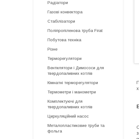
Радіатори
Газові конвектора
Стабілізатори
Поліпропіленова труба Firat
Побутова техніка
Різне
Терморегулятори
Вентилятори і Димососи для
твердопаливних котлів
П
Кімнатні терморегулятори
х
Термометри і манометри
Комплектуючі для
твердопаливних котлів
Циркуляційний насос
Металопластиковие труби та
С
фольга
з