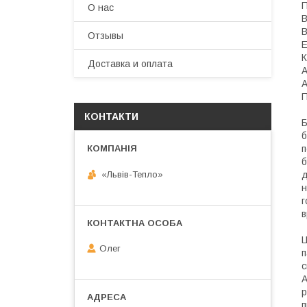
П
О нас
В
В
Отзывы
Е
К
Доставка и оплата
А
А
КОНТАКТИ
Б
б
п
б
«Львів-Тепло»
д
н
г
в
Ц
Олег
п
с
А
р
п