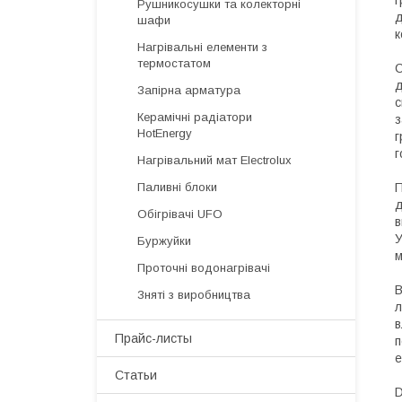
г
Рушникосушки та колекторні
д
шафи
к
Нагрівальні елементи з
термостатом
С
д
Запірна арматура
с
Керамічні радіатори
з
HotEnergy
г
г
Нагрівальний мат Electrolux
Паливні блоки
П
д
Обігрівачі UFO
в
У
Буржуйки
м
Проточні водонагрівачі
В
Зняті з виробництва
л
в
Прайс-листы
п
е
Статьи
D