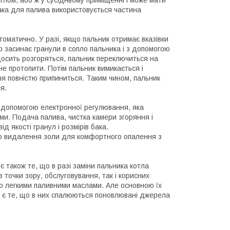
тлом, або ж у сусідньому приміщенні і може мати
бака для палива використовується частина
оматично. У разі, якщо пальник отримає вказівки
р засинає гранули в сопло пальника і з допомогою
досить розгоряться, пальник переключиться на
не протопити. Потім пальник вимикається і
я повністю припиниться. Таким чином, пальник
я.
 допомогою електронної регулювання, яка
ми. Подача палива, чистка камери згоряння і
д якості гранул і розмірів бака.
ю видалення золи для комфортного опалення з
 також те, що в разі заміни пальника котла
 точки зору, обслуговування, так і корисних
бо легкими паливними маслами. Але основною їх
й, є те, що в них спалюються поновлювані джерела