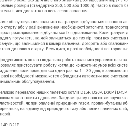
ранули з бака. Бак для пального зазвичай розташований поруч з ко
овільні розміри (стандартно 250, 500 або 1000 л). Часто в якості 
отельні, яка достатня на весь сезон опалення.
аме обслуговування пальника на гранули відбувається повністю авт
о старту або у разі виникнення необхідності затопити, транспорте
піралі розжарювання відбувається їх підпалювання. Коли гранули 
адану потужність, на якій залишиться до тих пір, поки вся система 
ранули, що залишилися в камері пальника, догорять або спалюванн
отова до нового старту. Весь цикл, в разі необхідності повторюєтьс
родуктивність котла і подальша робота пальника управляються за
озволяє пристосувати роботу котла до конкретних умов всієї систе
идалення золи проводиться один раз на 1 – 30 днів, в залежності ві
 разі необхідності можна котел обладнати автоматичною системо
інімальним обслуговуванням.
еликою перевагою наших пелетних котлів D15P, D20P, D30P і D45P є
юком можна топити і дровами. Завдяки цьому наші котли зручні як з
ластивостей, як при опаленні природним газом, пропан-бутаном а
еревагою, на відміну від природного газу або легких паливних олі
нергії.
14P, D21P