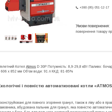
+380 (95) 051-12-17
повернення товару п
елетний Котел
Atmos
D 30P Потужність: 8,9-29,8 кВт Паливо: боч
 606 х 852 мм Об'єм води: 91 л ККД: 81-85%
Екологічні і повністю автоматизовані котли «ATMO
конструйовані для повного згоряння гранул, також в ліву або в пра
амовника, вбудована пальник для гранул, яка повністю автоматич