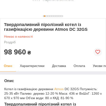
Твердопаливний піролізний котел із
газифікацією деревини Atmos DC 32GS
Немає в наявності
Роздріб
98 960
₴
Опис
Характеристики
Доставка
Оплата
Умови п
Опис
Котел із газифікацією деревини
Atmos
DC 32GS Потужність:
25-35 кВт Паливо: дерево 12-20 % Маса: 436 кг ВхШхГ: 1260 х
670 х 970 мм Об'єм води: 80 л ККД: 81-90 %
Твердопаливний піролізний котел із