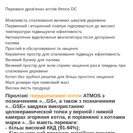
Переваги дров'яних котлів Atmos DC
Можливість спалювання великих шматків деревини
Первинний і вторинний повітря підігрівається до високої
температури підвищуючи ефективність
Автоматичне відключення вентилятора після догорання
палива
Простий в обслуговуванні та чищенні
Керамічне простір для спалювання підвищує ефективність
Великий бункер для палива
Великий простір для золи сприяє чищення раз в тиждень при
спалюванні деревини
Котел без трубної решітки для більш простого чищення
Малі розміри при невеликій масі
Висока якість продукції
Піролізні
твердопаливні котли
ATMOS з
позначенням «...GS», а також з позначенням
«...GSE» завдяки використанню
целокерамической топки у верхній і нижній
камерах згоряння котла, в порівнянні з котлами
марки «...S» мають переваги:
- більш високий ККД (91-94%);