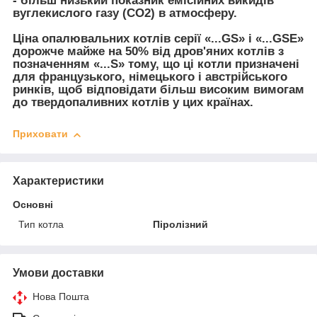
- більш низький показник емісійних викидів
вуглекислого газу (СО2) в атмосферу.
Ціна опалювальних котлів серії «...GS» і «...GSE»
дорожче майже на 50% від дров'яних котлів з
позначенням «...S» тому, що ці котли призначені
для французького, німецького і австрійського
ринків, щоб відповідати більш високим вимогам
до твердопаливних котлів у цих країнах.
Приховати
Характеристики
Основні
Тип котла
Піролізний
Умови доставки
Нова Пошта