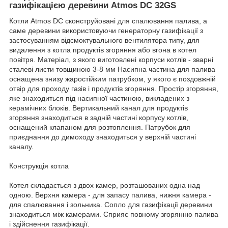
газифікацією деревини Atmos DC 32GS
Котли Atmos DC сконструйовані для спалювання палива, а
саме деревини використовуючи генераторну газифікації з
застосуванням відсмоктувального вентилятора типу, для
видалення з котла продуктів згоряння або вгона в котел
повітря. Матеріал, з якого виготовлені корпуси котлів - зварні
сталеві листи товщиною 3-8 мм Насипна частина для палива
оснащена знизу жаростійким патрубком, у якого є поздовжній
отвір для проходу газів і продуктів згоряння. Простір згоряння,
яке знаходиться під насипної частиною, викладених з
керамічних блоків. Вертикальний канал для продуктів
згоряння знаходиться в задній частині корпусу котлів,
оснащений клапаном для розтоплення. Патрубок для
приєднання до димоходу знаходиться у верхній частині
каналу.
Конструкція котла
Котел складається з двох камер, розташованих одна над
одною. Верхня камера - для запасу палива, нижня камера -
для спалювання і зольника. Сопло для газифікації деревини
знаходиться між камерами. Сприяє повному згорянню палива
і здійснення газифікації.