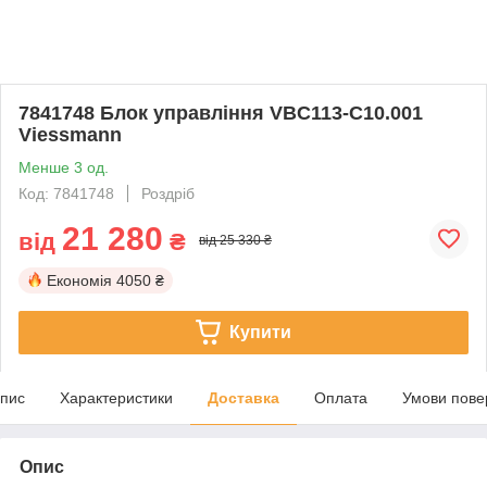
7841748 Блок управління VBC113-C10.001
Viessmann
Менше 3 од.
Код: 7841748
Роздріб
21 280
від
₴
від 25 330 ₴
Економія
4050 ₴
Купити
пис
Характеристики
Доставка
Оплата
Умови пове
Опис