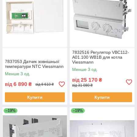
7832516 Регулятор VBC112-
A01.100 WB1B для котла
7837053 Датчик зовнішньої
Viessmann
температури NTC Viessmann
Менше 3 од.
Менше 3 од.
25 170
від
₴
6 890
від
₴
від 8 610 ₴
від 31 080 ₴
Купити
Купити
–19%
–19%