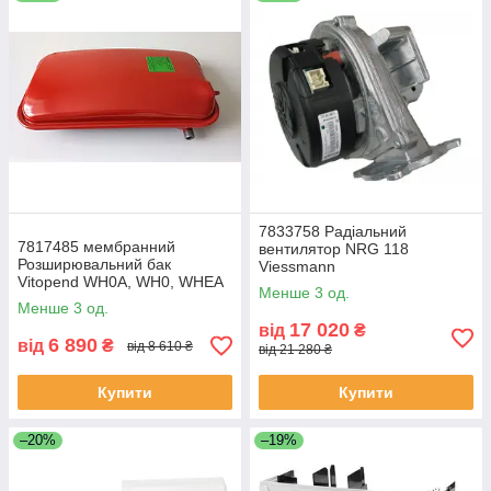
7833758 Радіальний
7817485 мембранний
вентилятор NRG 118
Розширювальний бак
Viessmann
Vitopend WH0A, WH0, WHEA
Менше 3 од.
Viessmann
Менше 3 од.
17 020
від
₴
6 890
від
₴
від 8 610 ₴
від 21 280 ₴
Купити
Купити
–20%
–19%