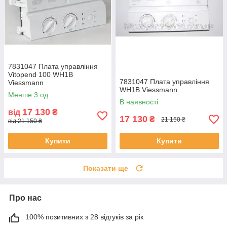
7831047 Плата управління
Vitopend 100 WH1B
7831047 Плата управління
Viessmann
WH1B Viessmann
Менше 3 од.
В наявності
17 130
від
₴
17 130
₴
21 150 ₴
від 21 150 ₴
Купити
Купити
Показати ще
Про нас
100% позитивних з 28 відгуків за рік