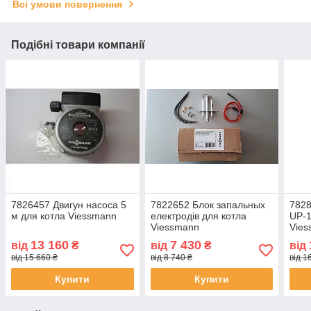
Всі умови повернення
Подібні товари компанії
7826457 Двигун насоса 5
7822652 Блок запальных
7828
м для котла Viessmann
електродів для котла
UP-1
Viessmann
Vie
13 160
7 430
від
₴
від
₴
від
від 15 660 ₴
від 8 740 ₴
від 1
Купити
Купити