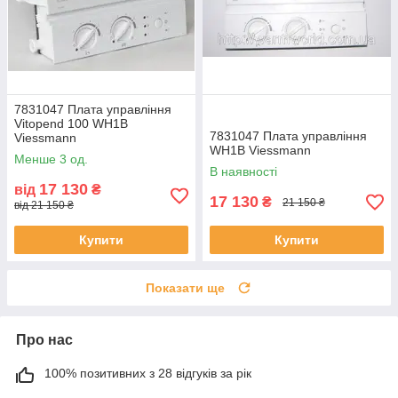
7831047 Плата управління
Vitopend 100 WH1B
7831047 Плата управління
Viessmann
WH1B Viessmann
Менше 3 од.
В наявності
17 130
від
₴
17 130
₴
21 150 ₴
від 21 150 ₴
Купити
Купити
Показати ще
Про нас
100% позитивних з 28 відгуків за рік