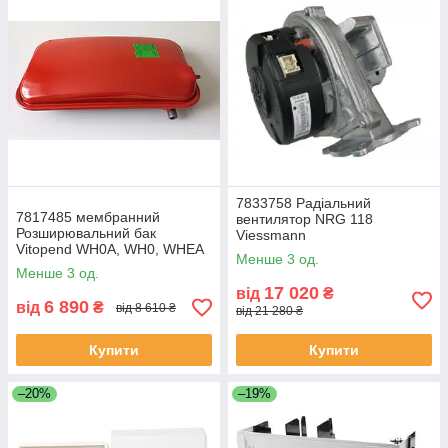
7833758 Радіальний
7817485 мембранний
вентилятор NRG 118
Розширювальний бак
Viessmann
Vitopend WH0A, WH0, WHEA
Менше 3 од.
Viessmann
Менше 3 од.
17 020
від
₴
6 890
від
₴
від 8 610 ₴
від 21 280 ₴
Купити
Купити
–20%
–19%