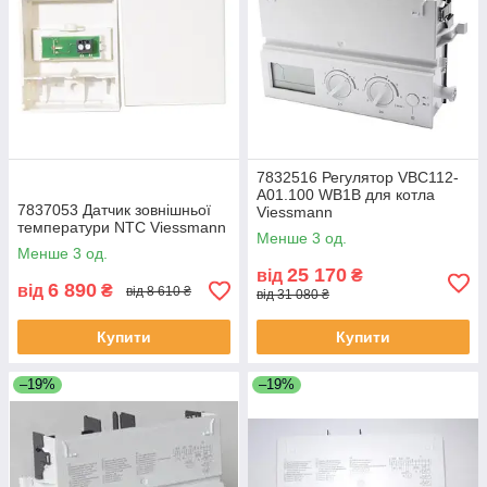
7832516 Регулятор VBC112-
A01.100 WB1B для котла
7837053 Датчик зовнішньої
Viessmann
температури NTC Viessmann
Менше 3 од.
Менше 3 од.
25 170
від
₴
6 890
від
₴
від 8 610 ₴
від 31 080 ₴
Купити
Купити
–19%
–19%