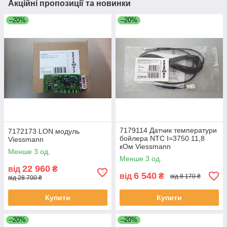
Акційні пропозиції та новинки
–20%
–20%
7179114 Датчик температури
7172173 LON модуль
бойлера NTC I=3750 11,8
Viessmann
кОм Viessmann
Менше 3 од.
Менше 3 од.
22 960
від
₴
6 540
від
₴
від 8 170 ₴
від 28 700 ₴
Купити
Купити
–20%
–20%