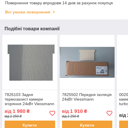
Повернення товару впродовж 14 днів за рахунок покупця
Всі умови повернення
Подібні товари компанії
7826103 Задня
7825502 Передня ізоляція
0020
термозахист камери
24кВт Viessmann
каме
згоряння 24кВт Viessmann
turb
Pro\
1 980
1 910
від
₴
від
₴
від
від 2 250 ₴
від 2 250 ₴
Купити
Купити