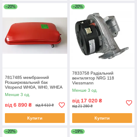
–20%
–20%
7833758 Радіальний
7817485 мембранний
вентилятор NRG 118
Розширювальний бак
Viessmann
Vitopend WH0A, WH0, WHEA
Менше 3 од.
Viessmann
Менше 3 од.
17 020
від
₴
6 890
від
₴
від 8 610 ₴
від 21 280 ₴
Купити
Купити
–20%
–19%