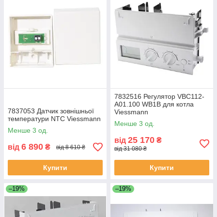
7832516 Регулятор VBC112-
A01.100 WB1B для котла
7837053 Датчик зовнішньої
Viessmann
температури NTC Viessmann
Менше 3 од.
Менше 3 од.
25 170
від
₴
6 890
від
₴
від 8 610 ₴
від 31 080 ₴
Купити
Купити
–19%
–19%