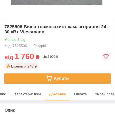
7825506 Бічна термозахист кам. згоряння 24-
30 кВт Viessmann
Менше 3 од.
Код: 7825506
Роздріб
1 760
від
₴
від 2 000 ₴
Економія
240 ₴
Купити
пис
Характеристики
Доставка
Оплата
Умови пове
Опис