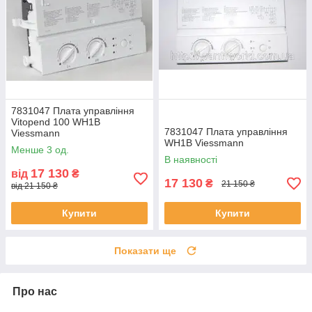
7831047 Плата управління
Vitopend 100 WH1B
7831047 Плата управління
Viessmann
WH1B Viessmann
Менше 3 од.
В наявності
17 130
від
₴
17 130
₴
21 150 ₴
від 21 150 ₴
Купити
Купити
Показати ще
Про нас