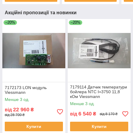
Акційні пропозиції та новинки
–20%
–20%
7179114 Датчик температури
7172173 LON модуль
бойлера NTC I=3750 11,8
Viessmann
кОм Viessmann
Менше 3 од.
Менше 3 од.
22 960
від
₴
6 540
від
₴
від 8 170 ₴
від 28 700 ₴
Купити
Купити