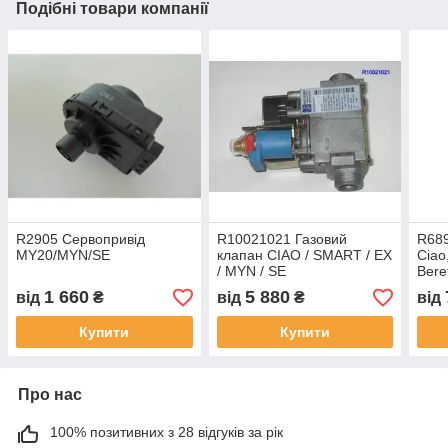
Подібні товари компанії
R2905 Сервопривід
R10021021 Газовий
R689
MY20/MYN/SE
клапан CIAO / SMART / EX
Ciao
/ MYN / SE
Bere
1 660
5 880
від
₴
від
₴
від
Купити
Купити
Про нас
100% позитивних з 28 відгуків за рік