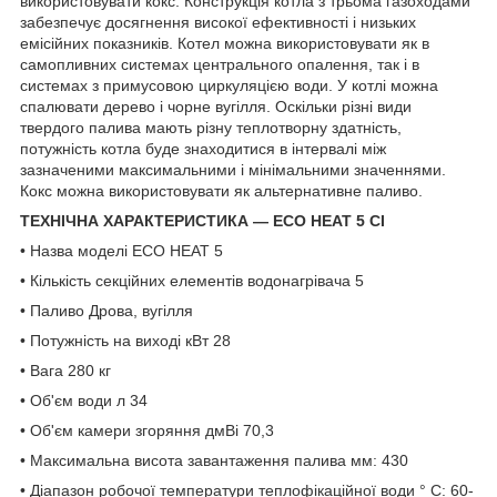
використовувати кокс. Конструкція котла з трьома газоходами
забезпечує досягнення високої ефективності і низьких
емісійних показників. Котел можна використовувати як в
самопливних системах центрального опалення, так і в
системах з примусовою циркуляцією води. У котлі можна
спалювати дерево і чорне вугілля. Оскільки різні види
твердого палива мають різну теплотворну здатність,
потужність котла буде знаходитися в інтервалі між
зазначеними максимальними і мінімальними значеннями.
Кокс можна використовувати як альтернативне паливо.
ТЕХНІЧНА ХАРАКТЕРИСТИКА ― ECO HEAT 5 CI
• Назва моделі ECO HEAT 5
• Кількість секційних елементів водонагрівача 5
• Паливо Дрова, вугілля
• Потужність на виході кВт 28
• Вага 280 кг
• Об'єм води л 34
• Об'єм камери згоряння дмВі 70,3
• Максимальна висота завантаження палива мм: 430
• Діапазон робочої температури теплофікаційної води ° C: 60-