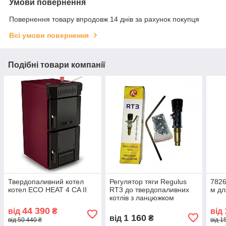
Умови повернення
Повернення товару впродовж 14 днів за рахунок покупця
Всі умови повернення
Подібні товари компанії
Твердопаливний котел
Регулятор тяги Regulus
7826
котел ECO HEAT 4 CA II
RT3 до твердопаливних
м дл
котлів з ланцюжком
44 390
від
₴
від
1 160
від
₴
від 50 440 ₴
від 1