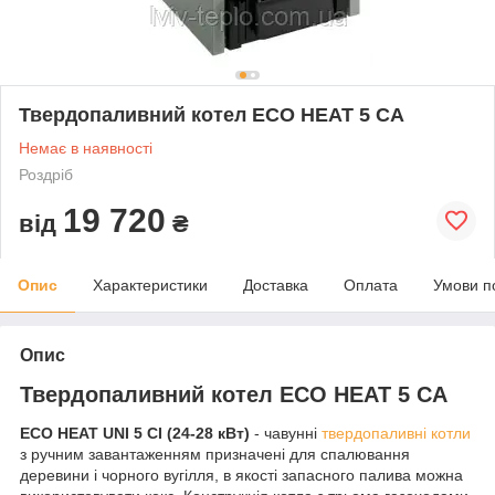
Твердопаливний котел ECO HEAT 5 CA
Немає в наявності
Роздріб
19 720
від
₴
Опис
Характеристики
Доставка
Оплата
Умови п
Опис
Твердопаливний котел ECO HEAT 5 CA
ECO HEAT UNI 5 CI (24-28 кВт)
- чавунні
твердопаливні котли
з ручним завантаженням призначені для спалювання
деревини і чорного вугілля, в якості запасного палива можна