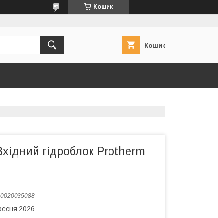
Кошик
Кошик
хідний гідроблок Protherm
:
0020035088
ересня 2026