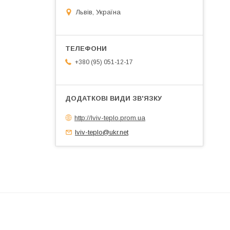
Львів, Україна
+380 (95) 051-12-17
http://lviv-teplo.prom.ua
lviv-teplo@ukr.net