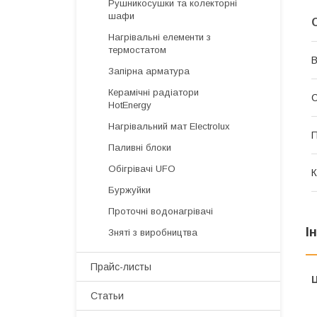
Рушникосушки та колекторні
шафи
Нагрівальні елементи з
термостатом
В
Запірна арматура
Керамічні радіатори
HotEnergy
Нагрівальний мат Electrolux
П
Паливні блоки
Обігрівачі UFO
К
Буржуйки
Проточні водонагрівачі
І
Зняті з виробництва
Прайс-листы
Ц
Статьи