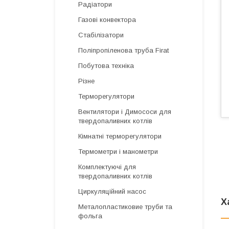
Радіатори
Газові конвектора
Стабілізатори
Поліпропіленова труба Firat
Побутова техніка
Різне
Терморегулятори
Вентилятори і Димососи для
твердопаливних котлів
Кімнатні терморегулятори
Термометри і манометри
Комплектуючі для
твердопаливних котлів
Циркуляційний насос
Х
Металопластиковие труби та
фольга