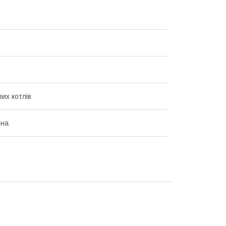
их котлів
ина