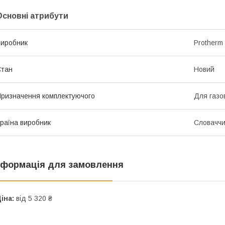
Основні атрибути
иробник
Protherm
Стан
Новий
ризначення комплектуючого
Для газов
раїна виробник
Словачч
нформація для замовлення
іна:
від 5 320 ₴