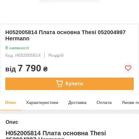
H052005814 Плата основна Thesi 052004997
Hermann
В наявності
Код: H052005814
Роздріб
7 790
від
₴
Купити
Опис
Характеристики
Доставка
Оплата
Умови п
Опис
H052005814 Плата основна Thesi