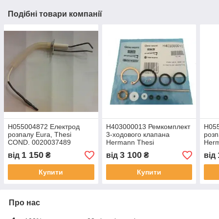
Подібні товари компанії
H055004872 Електрод
H403000013 Ремкомплект
H05
розпалу Eura, Thesi
3-ходового клапана
розп
COND. 0020037489
Hermann Thesi
Herm
Hermann
1 150
3 100
від
₴
від
₴
від
Купити
Купити
Про нас