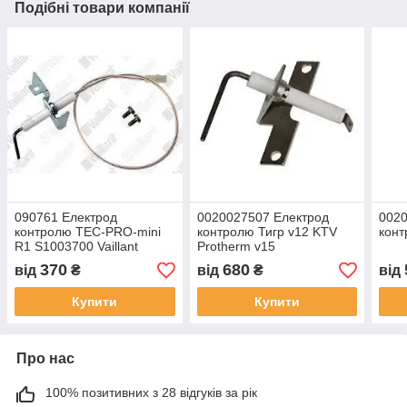
Подібні товари компанії
090761 Електрод
0020027507 Електрод
0020
контролю TEC-PRO-mini
контролю Тигр v12 KTV
конт
R1 S1003700 Vaillant
Protherm v15
370
680
від
₴
від
₴
від
Купити
Купити
Про нас
100% позитивних з 28 відгуків за рік