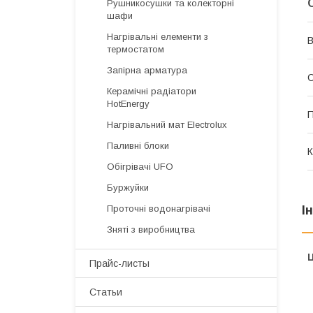
Рушникосушки та колекторні
шафи
Нагрівальні елементи з
В
термостатом
Запірна арматура
Керамічні радіатори
HotEnergy
П
Нагрівальний мат Electrolux
Паливні блоки
К
Обігрівачі UFO
Буржуйки
Проточні водонагрівачі
І
Зняті з виробництва
Ц
Прайс-листы
Статьи