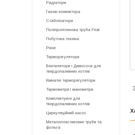
Радіатори
Газові конвектора
Стабілізатори
Поліпропіленова труба Firat
Побутова техніка
Різне
Терморегулятори
Вентилятори і Димососи для
твердопаливних котлів
Кімнатні терморегулятори
Термометри і манометри
Комплектуючі для
твердопаливних котлів
Х
Циркуляційний насос
Металопластиковие труби та
фольга