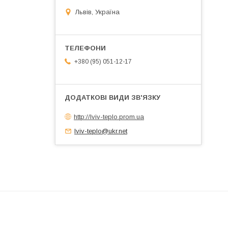
Львів, Україна
+380 (95) 051-12-17
http://lviv-teplo.prom.ua
lviv-teplo@ukr.net