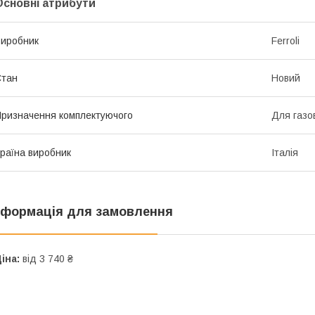
Основні атрибути
иробник
Ferroli
Стан
Новий
ризначення комплектуючого
Для газов
раїна виробник
Італія
нформація для замовлення
іна:
від 3 740 ₴