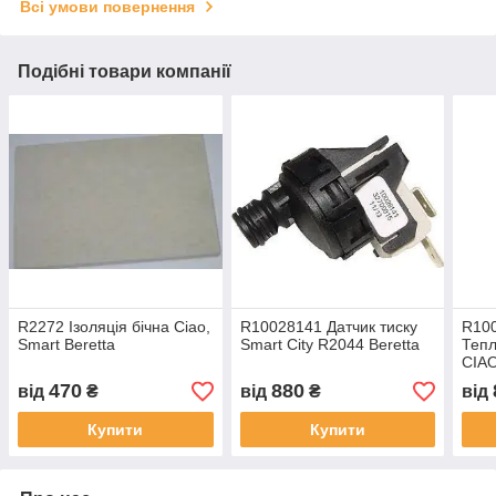
Всі умови повернення
Подібні товари компанії
R2272 Ізоляція бічна Ciao,
R10028141 Датчик тиску
R10
Smart Beretta
Smart City R2044 Beretta
Тепл
CIA
верс
470
880
від
₴
від
₴
від
Купити
Купити