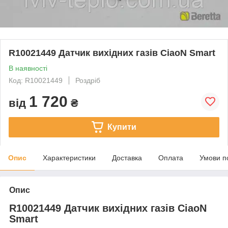
R10021449 Датчик вихідних газів CiaoN Smart
В наявності
Код: R10021449
Роздріб
1 720
від
₴
Купити
Опис
Характеристики
Доставка
Оплата
Умови п
Опис
R10021449 Датчик вихідних газів CiaoN
Smart