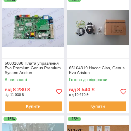
60001898 Плата управління
Evo Premium Genus Premium
65104319 Насос Clas, Genus
System Ariston
Evo Ariston
В наявності
Готово до відправки
8 280
8 540
від
₴
від
₴
від 11 030 ₴
від 10 670 ₴
Купити
Купити
–15%
–15%