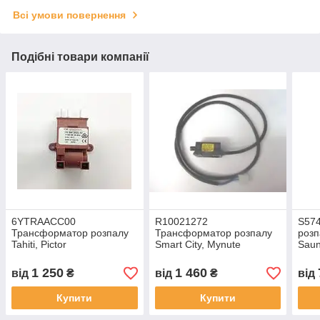
Всі умови повернення
Подібні товари компанії
6YTRAACC00
R10021272
S57
Трансформатор розпалу
Трансформатор розпалу
розп
Tahiti, Pictor
Smart City, Mynute
Saun
1 250
1 460
від
₴
від
₴
від
Купити
Купити