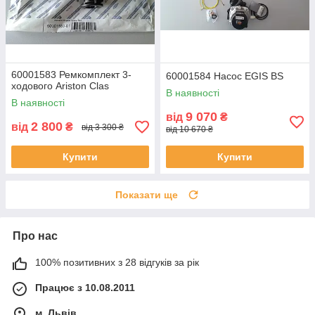
60001583 Ремкомплект 3-
60001584 Насос EGIS BS
ходового Ariston Clas
В наявності
В наявності
9 070
від
₴
2 800
від
₴
від 3 300 ₴
від 10 670 ₴
Купити
Купити
Показати ще
Про нас
100% позитивних з 28 відгуків за рік
Працює з 10.08.2011
м. Львів