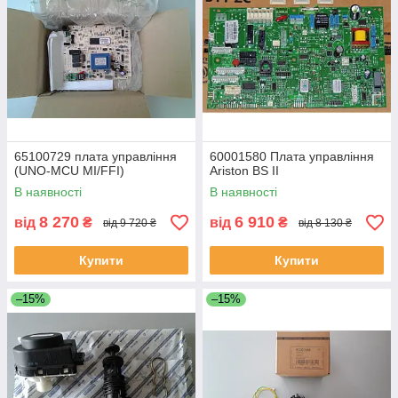
65100729 плата управління
60001580 Плата управління
(UNO-MCU MI/FFI)
Ariston BS II
В наявності
В наявності
8 270
6 910
від
₴
від
₴
від 9 720 ₴
від 8 130 ₴
Купити
Купити
–15%
–15%