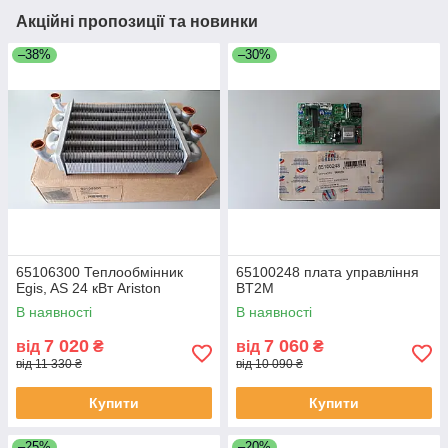
Акційні пропозиції та новинки
–38%
–30%
65106300 Теплообмінник
65100248 плата управління
Egis, AS 24 кВт Ariston
BT2M
В наявності
В наявності
7 020
7 060
від
₴
від
₴
від 11 330 ₴
від 10 090 ₴
Купити
Купити
–25%
–20%