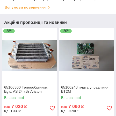
Всі умови повернення
Акційні пропозиції та новинки
–38%
–30%
65106300 Теплообмінник
65100248 плата управління
Egis, AS 24 кВт Ariston
BT2M
В наявності
В наявності
7 020
7 060
від
₴
від
₴
від 11 330 ₴
від 10 090 ₴