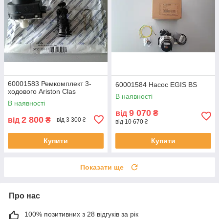
60001583 Ремкомплект 3-
60001584 Насос EGIS BS
ходового Ariston Clas
В наявності
В наявності
9 070
від
₴
2 800
від
₴
від 3 300 ₴
від 10 670 ₴
Купити
Купити
Показати ще
Про нас
100% позитивних з 28 відгуків за рік