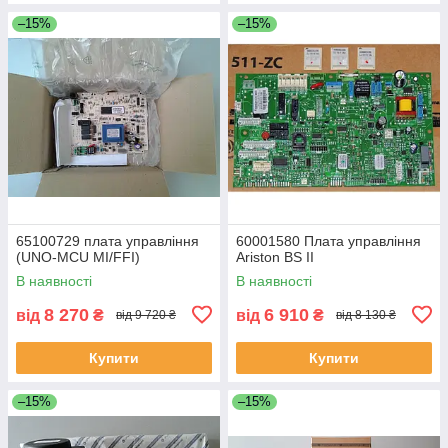
–15%
–15%
65100729 плата управління
60001580 Плата управління
(UNO-MCU MI/FFI)
Ariston BS II
В наявності
В наявності
8 270
6 910
від
₴
від
₴
від 9 720 ₴
від 8 130 ₴
Купити
Купити
–15%
–15%