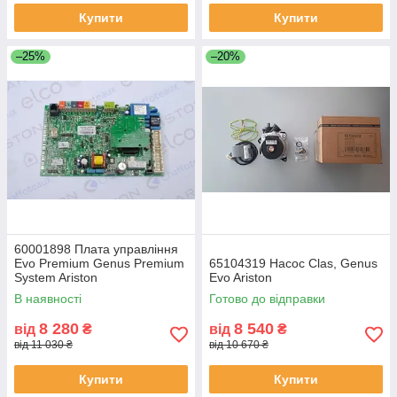
Купити
Купити
–25%
–20%
60001898 Плата управління
Evo Premium Genus Premium
65104319 Насос Clas, Genus
System Ariston
Evo Ariston
В наявності
Готово до відправки
8 280
8 540
від
₴
від
₴
від 11 030 ₴
від 10 670 ₴
Купити
Купити