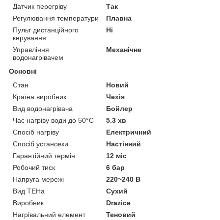
Датчик перегріву
Так
Регулювання температури
Плавна
Пульт дистанційного
Ні
керування
Управління
Механічне
водонагрівачем
Основні
Стан
Новий
Країна виробник
Чехія
Вид водонагрівача
Бойлер
Час нагріву води до 50°С
5.3 хв
Спосіб нагріву
Електричний
Спосіб установки
Настінний
Гарантійний термін
12 міс
Робочий тиск
6 бар
Напруга мережі
220~240 В
Вид ТЕНа
Сухий
Виробник
Drazice
Нагрівальний елемент
Теновий