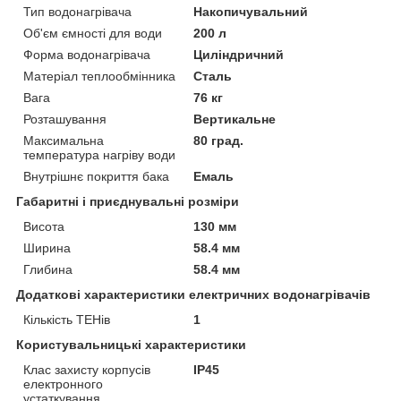
Тип водонагрівача
Накопичувальний
Об'єм ємності для води
200 л
Форма водонагрівача
Циліндричний
Матеріал теплообмінника
Сталь
Вага
76 кг
Розташування
Вертикальне
Максимальна
80 град.
температура нагріву води
Внутрішнє покриття бака
Емаль
Габаритні і приєднувальні розміри
Висота
130 мм
Ширина
58.4 мм
Глибина
58.4 мм
Додаткові характеристики електричних водонагрівачів
Кількість ТЕНів
1
Користувальницькі характеристики
Клас захисту корпусів
IP45
електронного
устаткування