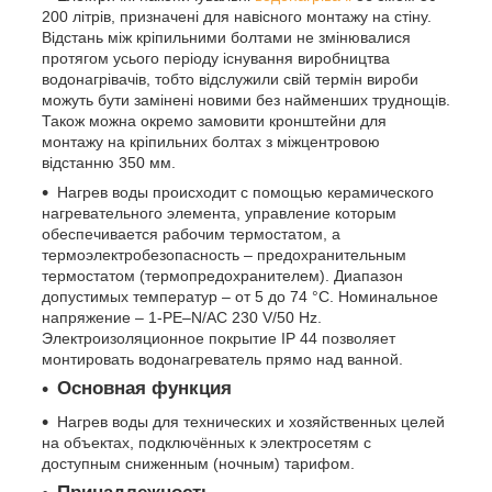
200 літрів, призначені для навісного монтажу на стіну.
Відстань між кріпильними болтами не змінювалися
протягом усього періоду існування виробництва
водонагрівачів, тобто відслужили свій термін вироби
можуть бути замінені новими без найменших труднощів.
Також можна окремо замовити кронштейни для
монтажу на кріпильних болтах з міжцентровою
відстанню 350 мм.
Нагрев воды происходит с помощью керамического
нагревательного элемента, управление которым
обеспечивается рабочим термостатом, а
термоэлектробезопасность – предохранительным
термостатом (термопредохранителем). Диапазон
допустимых температур – от 5 до 74 °С. Номинальное
напряжение – 1-PE–N/AC 230 V/50 Hz.
Электроизоляционное покрытие IP 44 позволяет
монтировать водонагреватель прямо над ванной.
Основная функция
Нагрев воды для технических и хозяйственных целей
на объектах, подключённых к электросетям с
доступным сниженным (ночным) тарифом.