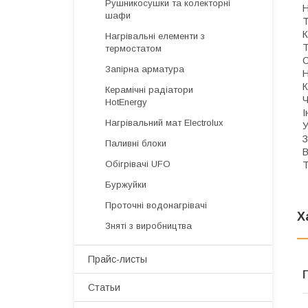
Рушникосушки та колекторні
Н
шафи
Т
К
Нагрівальні елементи з
Т
термостатом
С
Запірна арматура
Н
К
Керамічні радіатори
Ч
HotEnergy
І
Нагрівальний мат Electrolux
У
З
Паливні блоки
В
Обігрівачі UFO
Т
Буржуйки
Проточні водонагрівачі
Х
Зняті з виробництва
Прайс-листы
Статьи