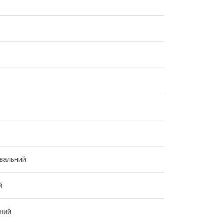
вальний
й
ний