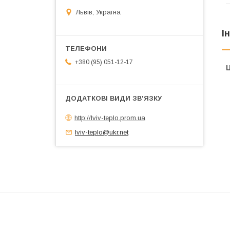
Львів, Україна
І
+380 (95) 051-12-17
Ц
http://lviv-teplo.prom.ua
lviv-teplo@ukr.net