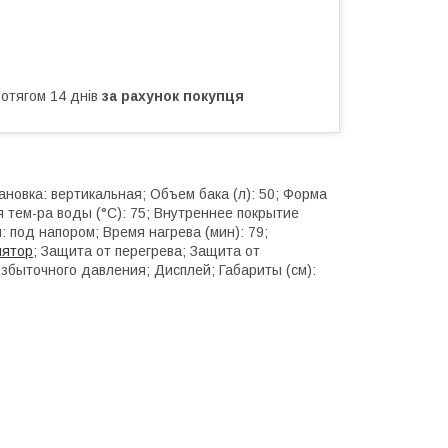
ротягом 14 днів
за рахунок покупця
ановка: вертикальная; Объем бака (л): 50; Форма
 тем-ра воды (°C): 75; Внутреннее покрытие
 под напором; Время нагрева (мин): 79;
лятор
; Защита от перегрева; Защита от
збыточного давления; Дисплей; Габариты (см):