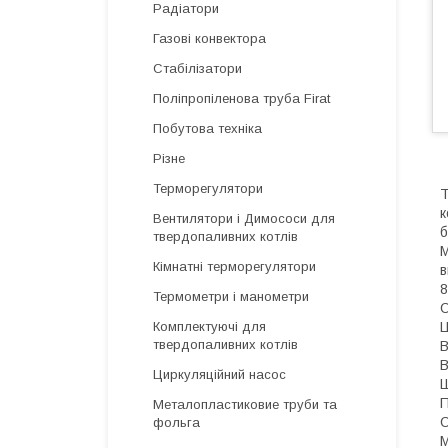
Радіатори
Газові конвектора
Стабілізатори
Поліпропіленова труба Firat
Побутова техніка
Різне
Терморегулятори
Т
к
Вентилятори і Димососи для
б
твердопаливних котлів
М
Кімнатні терморегулятори
в
8
Термометри і манометри
О
Комплектуючі для
Ц
твердопаливних котлів
В
В
Циркуляційний насос
Ш
П
Металопластиковие труби та
О
фольга
М