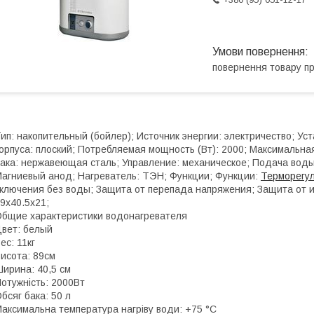
повернення товару п
ип: накопительный (бойлер); Источник энергии: электричество; Уст
орпуса: плоский; Потребляемая мощность (Вт): 2000; Максимальная
ака: нержавеющая сталь; Управление: механическое; Подача воды:
агниевый анод; Нагреватель: ТЭН; Функции; Функции:
Терморегу
ключения без воды; Защита от перепада напряжения; Защита от и
9х40.5х21;
бщие характеристики водонагревателя
вет: белый
ес: 11кг
исота: 89см
ирина: 40,5 см
отужність: 2000Вт
бсяг бака: 50 л
аксимальна температура нагріву води: +75 °С