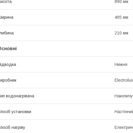
исота
890 мм
Ширина
405 мм
либина
210 мм
Основні
ідводка
Нижня
иробник
Electrolux
ип водонагрівача
Накопичу
посіб установки
Настінни
посіб нагріву
Електрич