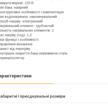
апруга мережі: 220 В
ип бака: напірний
онструктивні особливості і комплектація
ип водонагрівача: накопичувальний
посіб нагріву: електричний
агрівальний елемент: трубчастий
ількість нагрівальних елементів: 2
ас нагріву (год): 1,3
нші функції і особливості
правління механічне
ахист від перегріву
нутрішнє покриття бака-нержавіюча сталь
ерморегулятор
арактеристики
Габаритні і приєднувальні розміри