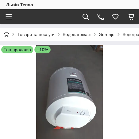
Львів Тепло
Товари та послуги
Водонагрівачі
Gorenje
Водогра
Топ продажів
–10%