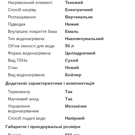
Нагрівальний елемент
Теновий
Спосіб нагріву
Електричний
Розташування
Вертикальне
Підводка
Нижня
Внутрішнє покриття бака
Емаль
Тип водонагрівача
Накопичувальний
Об'єм ємності для води
50 л
Форма водонагрівача
Циліндричний
Вид ТЕНа
Сухий
Стан
Новий
Вид водонагрівача
Бойлер
Додаткові характеристики і комплектація
Термометр
Так
Магнієвий анод
Так
Управління
Механічне
водонагрівачем
Спосіб подачі води
Напірний
Габаритні і приєднувальні розміри
Висота
566 мм