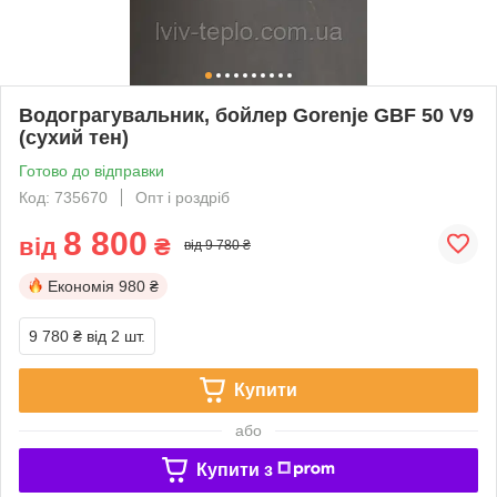
Водограгувальник, бойлер Gorenje GBF 50 V9
(сухий тен)
Готово до відправки
Код: 735670
Опт і роздріб
8 800
від
₴
від 9 780 ₴
Економія
980 ₴
9 780 ₴
від 2 шт.
Купити
або
Купити з