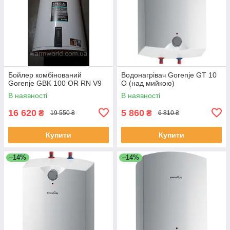
Бойлер комбінований
Водонагрівач Gorenje GT 10
Gorenje GBK 100 OR RN V9
O (над мийкою)
В наявності
В наявності
16 620
5 860
₴
₴
19 550 ₴
6 810 ₴
Купити
Купити
–14%
–14%