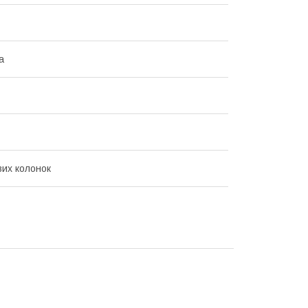
а
вих колонок