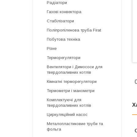
Радіатори
Газові конвектора
Стабілізатори
Поліпропіленова труба Firat
Побутова техніка
Різне
Терморегулятори
Вентилятори і Димососи для
твердопаливних котлів
Кімнатні терморегулятори
Термометри і манометри
Комплектуючі для
Х
твердопаливних котлів
Циркуляційний насос
Металопластиковие труби та
фольга