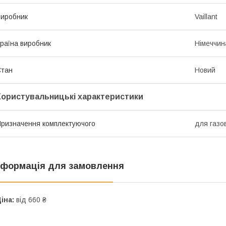
иробник
Vaillant
раїна виробник
Німеччин
Стан
Новий
Користувальницькі характеристики
ризначення комплектуючого
для газо
нформація для замовлення
іна:
від 660 ₴