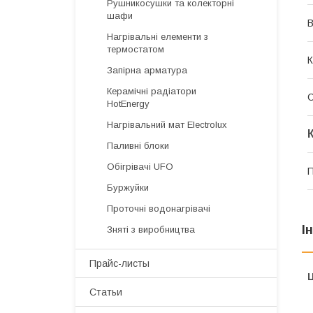
Рушникосушки та колекторні
шафи
В
Нагрівальні елементи з
термостатом
К
Запірна арматура
Керамічні радіатори
HotEnergy
Нагрівальний мат Electrolux
Паливні блоки
Обігрівачі UFO
П
Буржуйки
Проточні водонагрівачі
І
Зняті з виробництва
Прайс-листы
Ц
Статьи