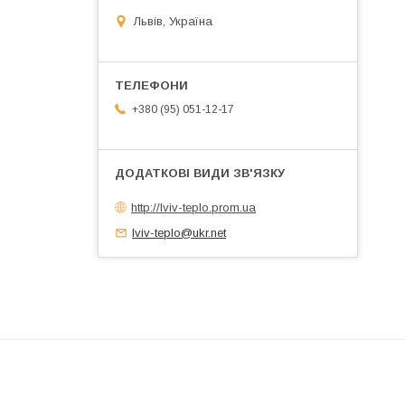
Львів, Україна
+380 (95) 051-12-17
http://lviv-teplo.prom.ua
lviv-teplo@ukr.net