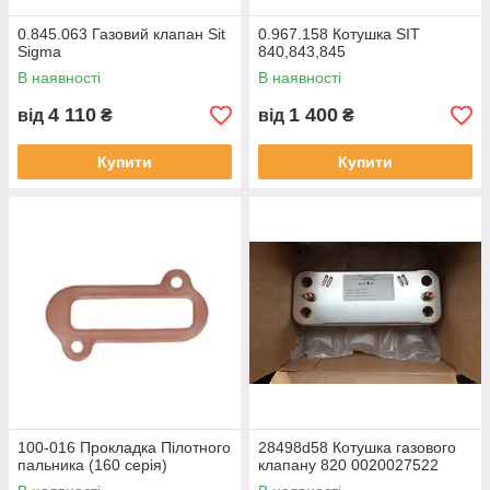
0.845.063 Газовий клапан Sit
0.967.158 Котушка SIT
Sigma
840,843,845
В наявності
В наявності
4 110
1 400
від
₴
від
₴
Купити
Купити
100-016 Прокладка Пілотного
28498d58 Котушка газового
пальника (160 серія)
клапану 820 0020027522