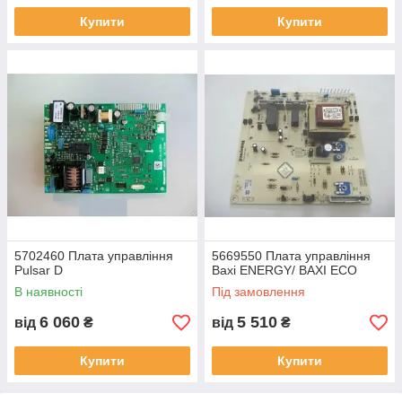
Купити
Купити
5702460 Плата управління
5669550 Плата управління
Pulsar D
Baxi ENERGY/ BAXI ECO
В наявності
Під замовлення
6 060
5 510
від
₴
від
₴
Купити
Купити