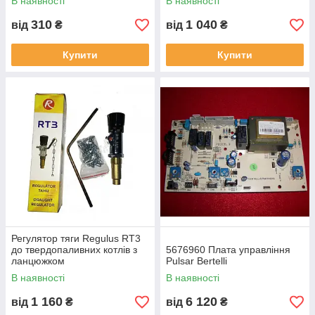
В наявності
В наявності
310
1 040
від
₴
від
₴
Купити
Купити
Регулятор тяги Regulus RT3
до твердопаливних котлів з
5676960 Плата управління
ланцюжком
Pulsar Bertelli
В наявності
В наявності
1 160
6 120
від
₴
від
₴